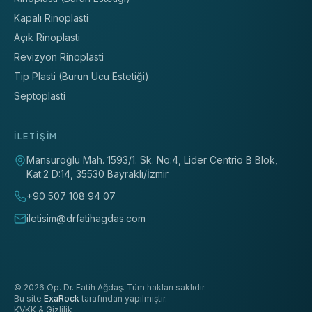
Kapalı Rinoplasti
Açık Rinoplasti
Revizyon Rinoplasti
Tip Plasti (Burun Ucu Estetiği)
Septoplasti
İLETIŞIM
Mansuroğlu Mah. 1593/1. Sk. No:4, Lider Centrio B Blok,
Kat:2 D:14
,
35530
Bayraklı
/
İzmir
+90 507 108 94 07
iletisim@drfatihagdas.com
©
2026
Op. Dr. Fatih Ağdaş.
Tüm hakları saklıdır.
Bu site
ExaRock
tarafından yapılmıştır.
KVKK & Gizlilik