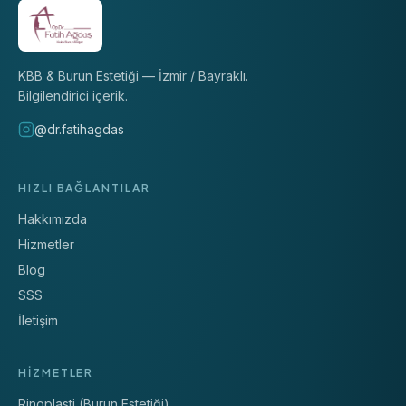
KBB & Burun Estetiği — İzmir / Bayraklı.
Bilgilendirici içerik.
@dr.fatihagdas
HIZLI BAĞLANTILAR
Hakkımızda
Hizmetler
Blog
SSS
İletişim
HIZMETLER
Rinoplasti (Burun Estetiği)