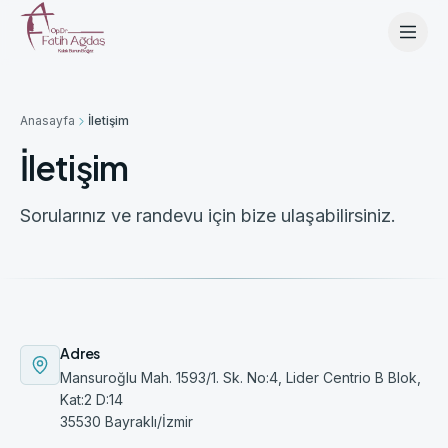
İçeriğe geç
Anasayfa
İletişim
İletişim
Sorularınız ve randevu için bize ulaşabilirsiniz.
Adres
Mansuroğlu Mah. 1593/1. Sk. No:4, Lider Centrio B Blok,
Kat:2 D:14
35530
Bayraklı
/
İzmir