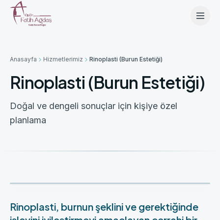
İçeriğe geç
Anasayfa
Hizmetlerimiz
Rinoplasti (Burun Estetiği)
Rinoplasti (Burun Estetiği)
Doğal ve dengeli sonuçlar için kişiye özel
planlama
Rinoplasti, burnun şeklini ve gerektiğinde
işlevini iyileştirmeyi amaçlayan cerrahi bir