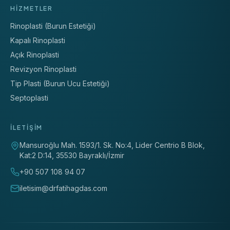
HIZMETLER
Rinoplasti (Burun Estetiği)
Kapalı Rinoplasti
Açık Rinoplasti
Revizyon Rinoplasti
Tip Plasti (Burun Ucu Estetiği)
Septoplasti
İLETIŞIM
Mansuroğlu Mah. 1593/1. Sk. No:4, Lider Centrio B Blok,
Kat:2 D:14
,
35530
Bayraklı
/
İzmir
+90 507 108 94 07
iletisim@drfatihagdas.com